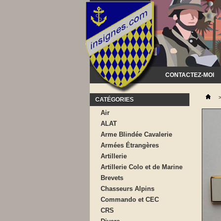
CONTACTEZ-MOI
CATÉGORIES
Air
ALAT
Arme Blindée Cavalerie
Armées Étrangères
Artillerie
Artillerie Colo et de Marine
Brevets
Chasseurs Alpins
Commando et CEC
CRS