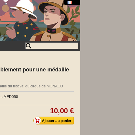
blement pour une médaille
ille du festival du cirque de MONACO
 :
MED050
10,00 €