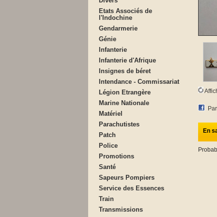
Divers
Etats Associés de
l'Indochine
Gendarmerie
Génie
Infanterie
Infanterie d'Afrique
Insignes de béret
Intendance - Commissariat
Affi
Légion Etrangère
Marine Nationale
Par
Matériel
Parachutistes
En sa
Patch
Police
Probab
Promotions
Santé
Sapeurs Pompiers
Service des Essences
Train
Transmissions