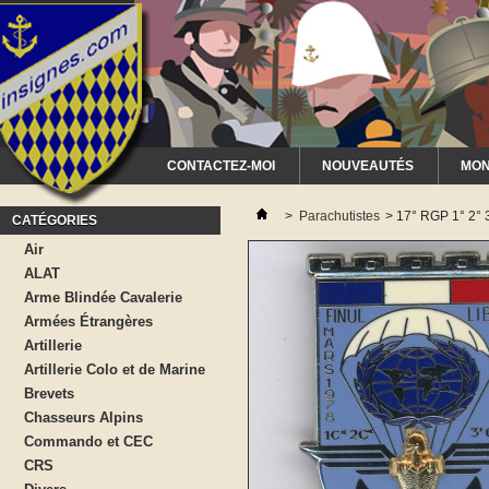
CONTACTEZ-MOI
NOUVEAUTÉS
MON
>
Parachutistes
>
17° RGP 1° 2° 
CATÉGORIES
Air
ALAT
Arme Blindée Cavalerie
Armées Étrangères
Artillerie
Artillerie Colo et de Marine
Brevets
Chasseurs Alpins
Commando et CEC
CRS