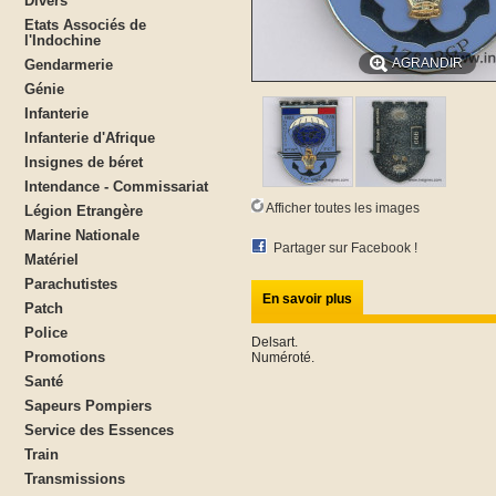
Divers
Etats Associés de
l'Indochine
AGRANDIR
Gendarmerie
Génie
Infanterie
Infanterie d'Afrique
Insignes de béret
Intendance - Commissariat
Afficher toutes les images
Légion Etrangère
Marine Nationale
Partager sur Facebook !
Matériel
Parachutistes
En savoir plus
Patch
Police
Delsart.
Promotions
Numéroté.
Santé
Sapeurs Pompiers
Service des Essences
Train
Transmissions