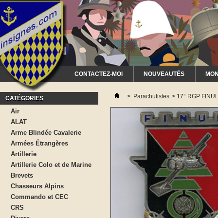
CONTACTEZ-MOI
NOUVEAUTÉS
MON
>
Parachutistes
>
17° RGP FINUL
CATÉGORIES
Air
ALAT
Arme Blindée Cavalerie
Armées Étrangères
Artillerie
Artillerie Colo et de Marine
Brevets
Chasseurs Alpins
Commando et CEC
CRS