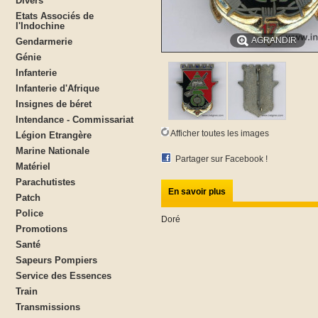
Divers
Etats Associés de
l'Indochine
AGRANDIR
Gendarmerie
Génie
Infanterie
Infanterie d'Afrique
Insignes de béret
Intendance - Commissariat
Afficher toutes les images
Légion Etrangère
Marine Nationale
Partager sur Facebook !
Matériel
Parachutistes
En savoir plus
Patch
Police
Doré
Promotions
Santé
Sapeurs Pompiers
Service des Essences
Train
Transmissions