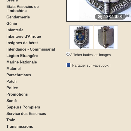
Divers
Etats Associés de
l'Indochine
AGRANDIR
Gendarmerie
Génie
Infanterie
Infanterie d'Afrique
Insignes de béret
Intendance - Commissariat
Afficher toutes les images
Légion Etrangère
Marine Nationale
Partager sur Facebook !
Matériel
Parachutistes
Patch
Police
Promotions
Santé
Sapeurs Pompiers
Service des Essences
Train
Transmissions