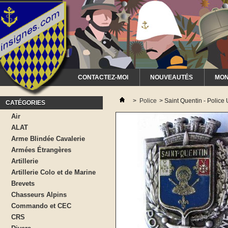
CONTACTEZ-MOI
NOUVEAUTÉS
MON
>
Police
>
Saint Quentin - Police
CATÉGORIES
Air
ALAT
Arme Blindée Cavalerie
Armées Étrangères
Artillerie
Artillerie Colo et de Marine
Brevets
Chasseurs Alpins
Commando et CEC
CRS