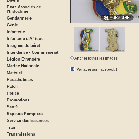
Divers
Etats Associés de
l'Indochine
AGRANDIR
Gendarmerie
Génie
Infanterie
Infanterie d'Afrique
Insignes de béret
Intendance - Commissariat
Afficher toutes les images
Légion Etrangère
Marine Nationale
Partager sur Facebook !
Matériel
Parachutistes
Patch
Police
Promotions
Santé
Sapeurs Pompiers
Service des Essences
Train
Transmissions