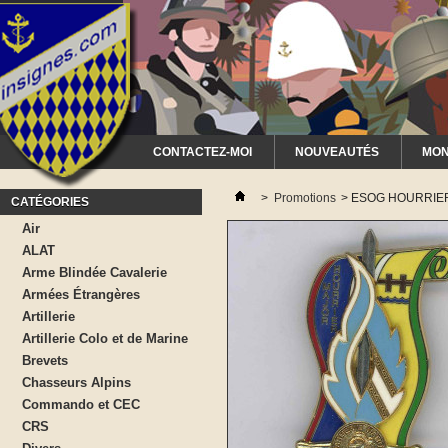
CONTACTEZ-MOI
NOUVEAUTÉS
MON
>
Promotions
>
ESOG HOURRIER 
CATÉGORIES
Air
ALAT
Arme Blindée Cavalerie
Armées Étrangères
Artillerie
Artillerie Colo et de Marine
Brevets
Chasseurs Alpins
Commando et CEC
CRS