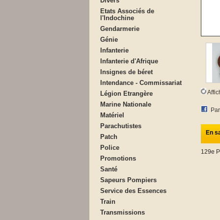
Divers
Etats Associés de
l'Indochine
Gendarmerie
Génie
Infanterie
Infanterie d'Afrique
Insignes de béret
Intendance - Commissariat
Affi
Légion Etrangère
Marine Nationale
Par
Matériel
Parachutistes
En sa
Patch
Police
129e 
Promotions
Santé
Sapeurs Pompiers
Service des Essences
Train
Transmissions