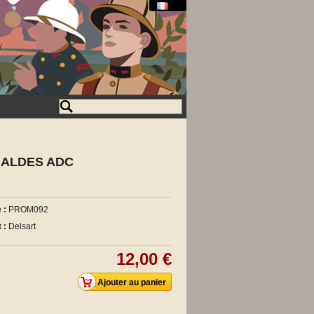
GALDES ADC
 :
PROM092
 :
Delsart
12,00 €