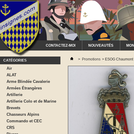
CONTACTEZ-MOI
NOUVEAUTÉS
MON
>
Promotions
>
ESOG Chaumont 3
CATÉGORIES
Air
ALAT
Arme Blindée Cavalerie
Armées Étrangères
Artillerie
Artillerie Colo et de Marine
Brevets
Chasseurs Alpins
Commando et CEC
CRS