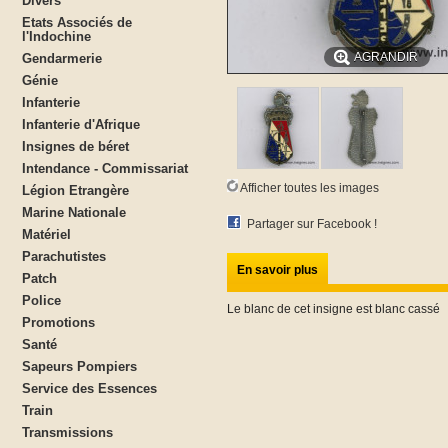
Divers
Etats Associés de
l'Indochine
AGRANDIR
Gendarmerie
Génie
Infanterie
Infanterie d'Afrique
Insignes de béret
Intendance - Commissariat
Afficher toutes les images
Légion Etrangère
Marine Nationale
Partager sur Facebook !
Matériel
Parachutistes
En savoir plus
Patch
Police
Le blanc de cet insigne est blanc cassé
Promotions
Santé
Sapeurs Pompiers
Service des Essences
Train
Transmissions