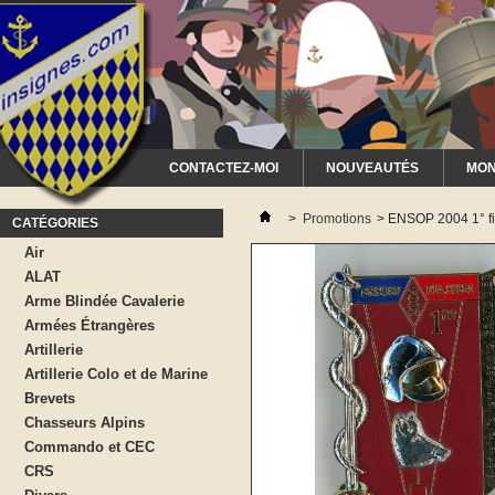
CONTACTEZ-MOI
NOUVEAUTÉS
MON
>
Promotions
>
ENSOP 2004 1° f
CATÉGORIES
Air
ALAT
Arme Blindée Cavalerie
Armées Étrangères
Artillerie
Artillerie Colo et de Marine
Brevets
Chasseurs Alpins
Commando et CEC
CRS