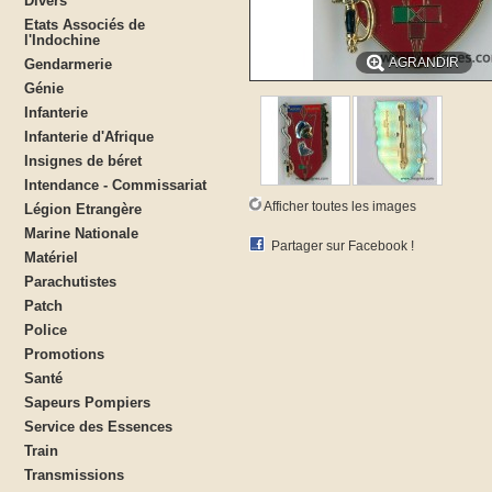
Divers
Etats Associés de
l'Indochine
AGRANDIR
Gendarmerie
Génie
Infanterie
Infanterie d'Afrique
Insignes de béret
Intendance - Commissariat
Afficher toutes les images
Légion Etrangère
Marine Nationale
Partager sur Facebook !
Matériel
Parachutistes
Patch
Police
Promotions
Santé
Sapeurs Pompiers
Service des Essences
Train
Transmissions