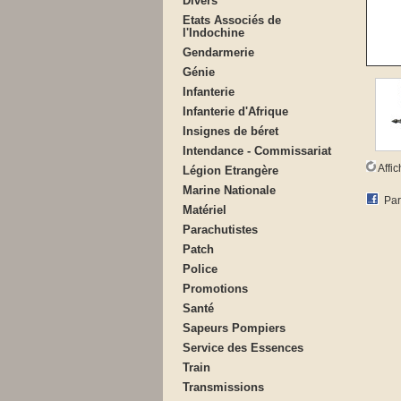
Divers
Etats Associés de
l'Indochine
Gendarmerie
Génie
Infanterie
Infanterie d'Afrique
Insignes de béret
Intendance - Commissariat
Affi
Légion Etrangère
Marine Nationale
Par
Matériel
Parachutistes
Patch
Police
Promotions
Santé
Sapeurs Pompiers
Service des Essences
Train
Transmissions