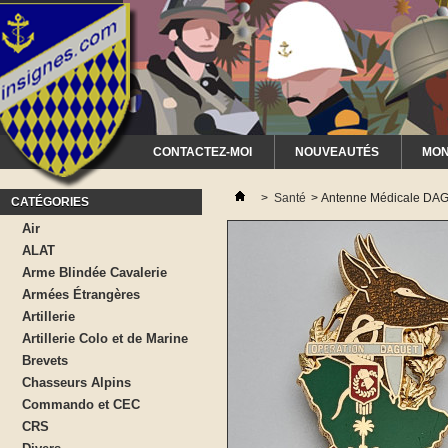
CONTACTEZ-MOI
NOUVEAUTÉS
MON
>
Santé
>
Antenne Médicale DA
CATÉGORIES
Air
ALAT
Arme Blindée Cavalerie
Armées Étrangères
Artillerie
Artillerie Colo et de Marine
Brevets
Chasseurs Alpins
Commando et CEC
CRS