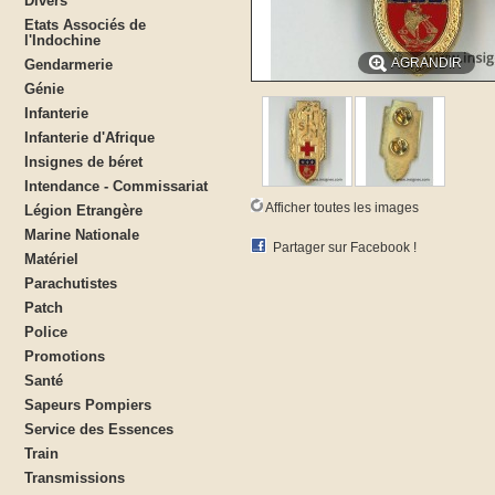
Divers
Etats Associés de
l'Indochine
AGRANDIR
Gendarmerie
Génie
Infanterie
Infanterie d'Afrique
Insignes de béret
Intendance - Commissariat
Afficher toutes les images
Légion Etrangère
Marine Nationale
Partager sur Facebook !
Matériel
Parachutistes
Patch
Police
Promotions
Santé
Sapeurs Pompiers
Service des Essences
Train
Transmissions