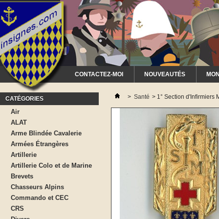
CONTACTEZ-MOI
NOUVEAUTÉS
MON
>
Santé
>
1° Section d'Infirmiers M
CATÉGORIES
Air
ALAT
Arme Blindée Cavalerie
Armées Étrangères
Artillerie
Artillerie Colo et de Marine
Brevets
Chasseurs Alpins
Commando et CEC
CRS