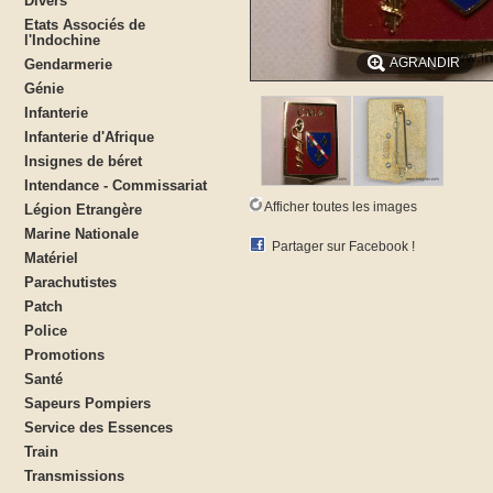
Divers
Etats Associés de
l'Indochine
AGRANDIR
Gendarmerie
Génie
Infanterie
Infanterie d'Afrique
Insignes de béret
Intendance - Commissariat
Afficher toutes les images
Légion Etrangère
Marine Nationale
Partager sur Facebook !
Matériel
Parachutistes
Patch
Police
Promotions
Santé
Sapeurs Pompiers
Service des Essences
Train
Transmissions