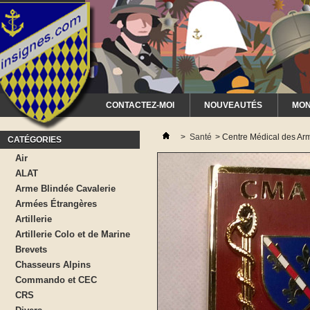
CONTACTEZ-MOI
NOUVEAUTÉS
MON
>
Santé
>
Centre Médical des A
CATÉGORIES
Air
ALAT
Arme Blindée Cavalerie
Armées Étrangères
Artillerie
Artillerie Colo et de Marine
Brevets
Chasseurs Alpins
Commando et CEC
CRS