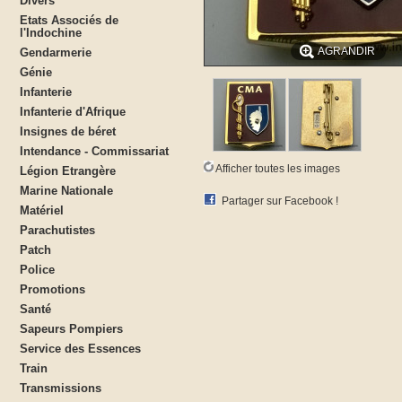
Divers
Etats Associés de
l'Indochine
AGRANDIR
Gendarmerie
Génie
Infanterie
Infanterie d'Afrique
Insignes de béret
Intendance - Commissariat
Afficher toutes les images
Légion Etrangère
Marine Nationale
Partager sur Facebook !
Matériel
Parachutistes
Patch
Police
Promotions
Santé
Sapeurs Pompiers
Service des Essences
Train
Transmissions