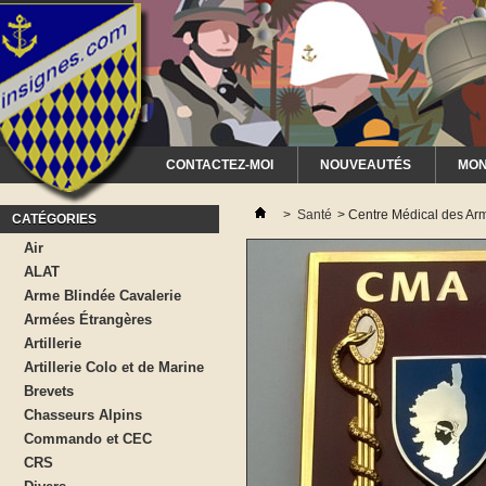
CONTACTEZ-MOI
NOUVEAUTÉS
MON
>
Santé
>
Centre Médical des 
CATÉGORIES
Air
ALAT
Arme Blindée Cavalerie
Armées Étrangères
Artillerie
Artillerie Colo et de Marine
Brevets
Chasseurs Alpins
Commando et CEC
CRS