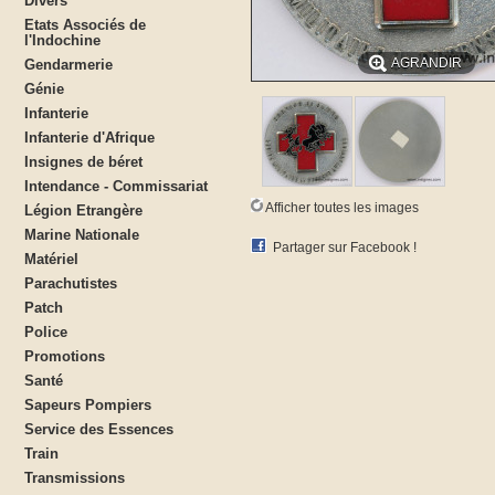
Divers
Etats Associés de
l'Indochine
AGRANDIR
Gendarmerie
Génie
Infanterie
Infanterie d'Afrique
Insignes de béret
Intendance - Commissariat
Afficher toutes les images
Légion Etrangère
Marine Nationale
Partager sur Facebook !
Matériel
Parachutistes
Patch
Police
Promotions
Santé
Sapeurs Pompiers
Service des Essences
Train
Transmissions