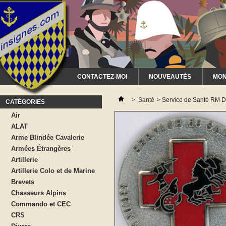
CONTACTEZ-MOI
NOUVEAUTÉS
MON
>
Santé
>
Service de Santé RM D
CATÉGORIES
Air
ALAT
Arme Blindée Cavalerie
Armées Étrangères
Artillerie
Artillerie Colo et de Marine
Brevets
Chasseurs Alpins
Commando et CEC
CRS