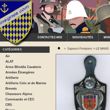
CONTACTEZ-MOI
NOUVEAUTÉS
MON
>
Sapeurs Pompiers
>
LE MANS
CATÉGORIES
Air
ALAT
Arme Blindée Cavalerie
Armées Étrangères
Artillerie
Artillerie Colo et de Marine
Brevets
Chasseurs Alpins
Commando et CEC
CRS