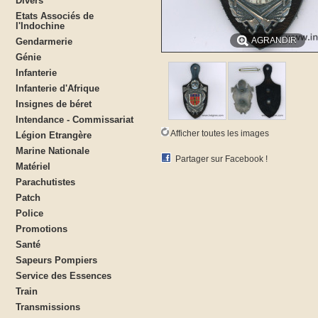
Divers
Etats Associés de
l'Indochine
AGRANDIR
Gendarmerie
Génie
Infanterie
Infanterie d'Afrique
Insignes de béret
Intendance - Commissariat
Afficher toutes les images
Légion Etrangère
Marine Nationale
Partager sur Facebook !
Matériel
Parachutistes
Patch
Police
Promotions
Santé
Sapeurs Pompiers
Service des Essences
Train
Transmissions