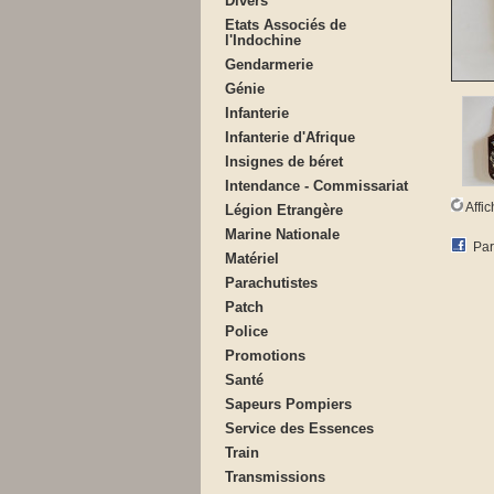
Divers
Etats Associés de
l'Indochine
Gendarmerie
Génie
Infanterie
Infanterie d'Afrique
Insignes de béret
Intendance - Commissariat
Affi
Légion Etrangère
Marine Nationale
Par
Matériel
Parachutistes
Patch
Police
Promotions
Santé
Sapeurs Pompiers
Service des Essences
Train
Transmissions