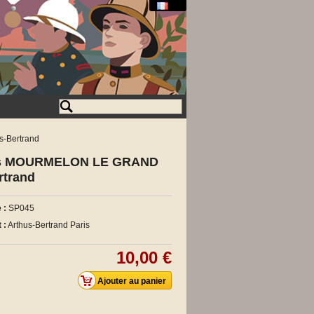
-Bertrand
rs MOURMELON LE GRAND
rtrand
 :
SP045
 :
Arthus-Bertrand Paris
10,00 €