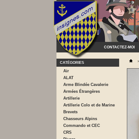
CONTACTEZ-MOI
CATÉGORIES
Air
ALAT
Arme Blindée Cavalerie
Armées Étrangères
Artillerie
Artillerie Colo et de Marine
Brevets
Chasseurs Alpins
Commando et CEC
CRS