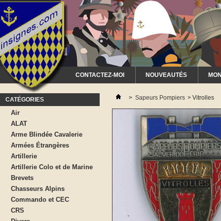
CONTACTEZ-MOI
NOUVEAUTÉS
MON
>
Sapeurs Pompiers
>
Vitrolles
CATÉGORIES
Air
ALAT
Arme Blindée Cavalerie
Armées Étrangères
Artillerie
Artillerie Colo et de Marine
Brevets
Chasseurs Alpins
Commando et CEC
CRS