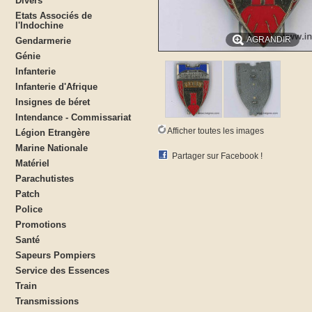
Divers
Etats Associés de
l'Indochine
AGRANDIR
Gendarmerie
Génie
Infanterie
Infanterie d'Afrique
Insignes de béret
Intendance - Commissariat
Afficher toutes les images
Légion Etrangère
Marine Nationale
Partager sur Facebook !
Matériel
Parachutistes
Patch
Police
Promotions
Santé
Sapeurs Pompiers
Service des Essences
Train
Transmissions