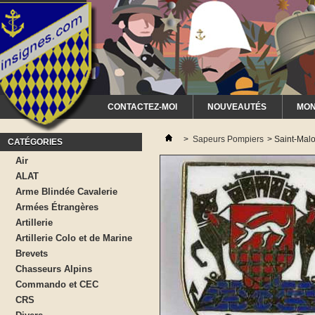
CONTACTEZ-MOI
NOUVEAUTÉS
MON
>
Sapeurs Pompiers
>
Saint-Mal
CATÉGORIES
Air
ALAT
Arme Blindée Cavalerie
Armées Étrangères
Artillerie
Artillerie Colo et de Marine
Brevets
Chasseurs Alpins
Commando et CEC
CRS