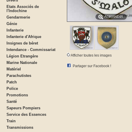
Divers
Etats Associés de
l'Indochine
AGRANDIR
Gendarmerie
Génie
Infanterie
Infanterie d'Afrique
Insignes de béret
Intendance - Commissariat
Afficher toutes les images
Légion Etrangère
Marine Nationale
Partager sur Facebook !
Matériel
Parachutistes
Patch
Police
Promotions
Santé
Sapeurs Pompiers
Service des Essences
Train
Transmissions