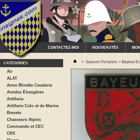
CONTACTEZ-MOI
NOUVEAUTÉS
MON
>
Sapeurs Pompiers
>
Bayeux E
CATÉGORIES
Air
ALAT
Arme Blindée Cavalerie
Armées Étrangères
Artillerie
Artillerie Colo et de Marine
Brevets
Chasseurs Alpins
Commando et CEC
CRS