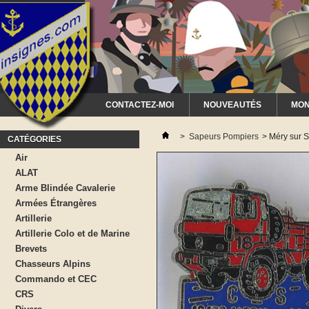
CONTACTEZ-MOI
NOUVEAUTÉS
MON
>
Sapeurs Pompiers
>
Méry sur S
CATÉGORIES
Air
ALAT
Arme Blindée Cavalerie
Armées Étrangères
Artillerie
Artillerie Colo et de Marine
Brevets
Chasseurs Alpins
Commando et CEC
CRS