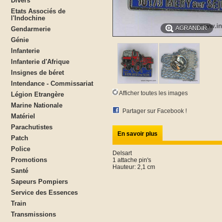
Divers
Etats Associés de
l'Indochine
AGRANDIR
Gendarmerie
Génie
Infanterie
Infanterie d'Afrique
Insignes de béret
Intendance - Commissariat
Afficher toutes les images
Légion Etrangère
Marine Nationale
Partager sur Facebook !
Matériel
Parachutistes
En savoir plus
Patch
Police
Delsart
Promotions
1 attache pin's
Hauteur: 2,1 cm
Santé
Sapeurs Pompiers
Service des Essences
Train
Transmissions