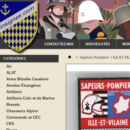
CONTACTEZ-MOI
NOUVEAUTÉS
MON
>
Sapeurs Pompiers
>
ILE ET VI
CATÉGORIES
Air
ALAT
Arme Blindée Cavalerie
Armées Étrangères
Artillerie
Artillerie Colo et de Marine
Brevets
Chasseurs Alpins
Commando et CEC
CRS