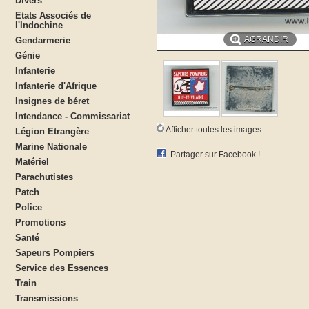
Divers
Etats Associés de
l'Indochine
AGRANDIR
Gendarmerie
Génie
Infanterie
Infanterie d'Afrique
Insignes de béret
Intendance - Commissariat
Afficher toutes les images
Légion Etrangère
Marine Nationale
Partager sur Facebook !
Matériel
Parachutistes
Patch
Police
Promotions
Santé
Sapeurs Pompiers
Service des Essences
Train
Transmissions