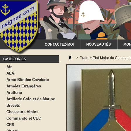
CONTACTEZ-MOI
NOUVEAUTÉS
MON
>
Train
>
Etat-Major du Command
CATÉGORIES
Air
ALAT
Arme Blindée Cavalerie
Armées Étrangères
Artillerie
Artillerie Colo et de Marine
Brevets
Chasseurs Alpins
Commando et CEC
CRS