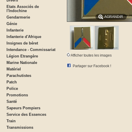
Divers
Etats Associés de
l'Indochine
AGRANDIR
Gendarmerie
Génie
Infanterie
Infanterie d'Afrique
Insignes de béret
Intendance - Commissariat
Afficher toutes les images
Légion Etrangère
Marine Nationale
Partager sur Facebook !
Matériel
Parachutistes
Patch
Police
Promotions
Santé
Sapeurs Pompiers
Service des Essences
Train
Transmissions