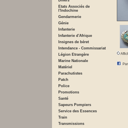
Divers
Etats Associés de
l'Indochine
Gendarmerie
Génie
Infanterie
Infanterie d'Afrique
Insignes de béret
Intendance - Commissariat
Affi
Légion Etrangère
Marine Nationale
Par
Matériel
Parachutistes
Patch
Police
Promotions
Santé
Sapeurs Pompiers
Service des Essences
Train
Transmissions