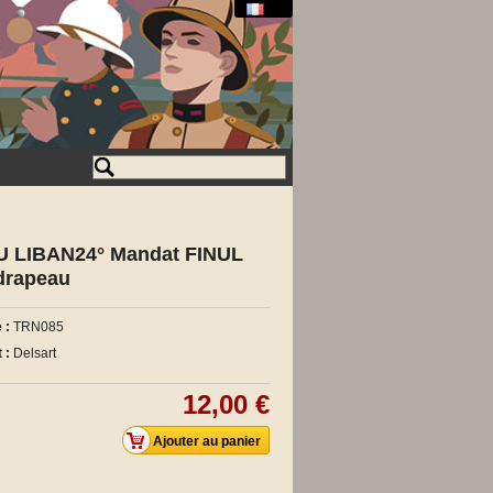
U LIBAN24° Mandat FINUL
 drapeau
 :
TRN085
 :
Delsart
12,00 €