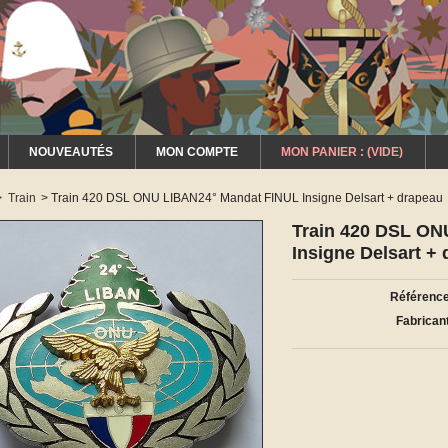
NOUVEAUTÉS
MON COMPTE
MON PANIER :
(VIDE)
>
Train
>
Train 420 DSL ONU LIBAN24° Mandat FINUL Insigne Delsart + drapeau
Train 420 DSL ON
Insigne Delsart +
Référence
Fabricant