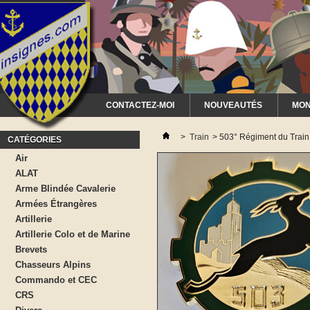
CONTACTEZ-MOI
NOUVEAUTÉS
MON
>
Train
>
503° Régiment du Train
CATÉGORIES
Air
ALAT
Arme Blindée Cavalerie
Armées Étrangères
Artillerie
Artillerie Colo et de Marine
Brevets
Chasseurs Alpins
Commando et CEC
CRS