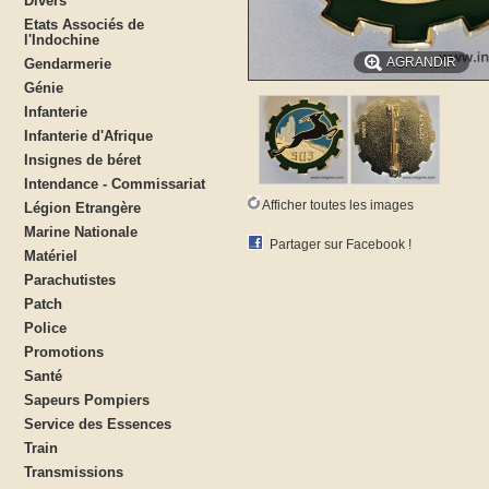
Divers
Etats Associés de
l'Indochine
AGRANDIR
Gendarmerie
Génie
Infanterie
Infanterie d'Afrique
Insignes de béret
Intendance - Commissariat
Afficher toutes les images
Légion Etrangère
Marine Nationale
Partager sur Facebook !
Matériel
Parachutistes
Patch
Police
Promotions
Santé
Sapeurs Pompiers
Service des Essences
Train
Transmissions