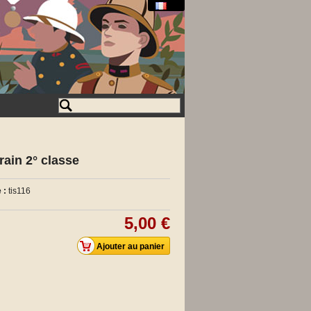
rain 2° classe
 :
tis116
5,00 €