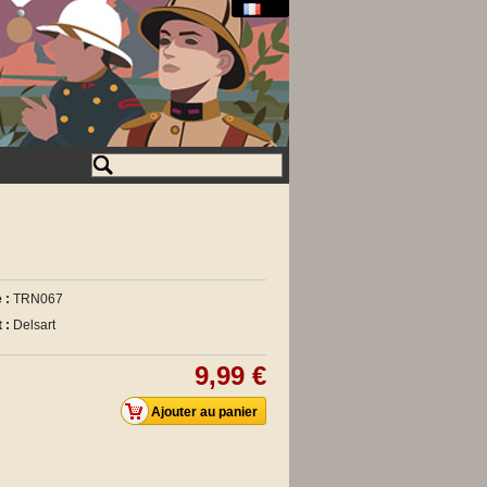
 :
TRN067
 :
Delsart
9,99 €