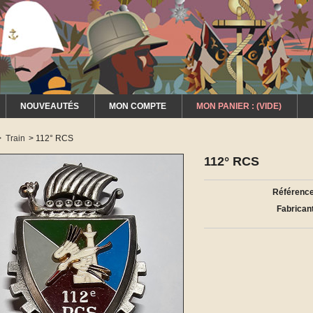
NOUVEAUTÉS
MON COMPTE
MON PANIER :
(VIDE)
>
Train
>
112° RCS
112° RCS
Référence
Fabricant