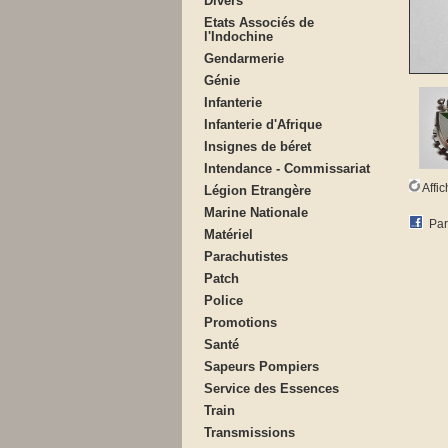
Divers
Etats Associés de
l'Indochine
Gendarmerie
Génie
Infanterie
Infanterie d'Afrique
Insignes de béret
Intendance - Commissariat
Affi
Légion Etrangère
Marine Nationale
Par
Matériel
Parachutistes
Patch
Police
Promotions
Santé
Sapeurs Pompiers
Service des Essences
Train
Transmissions