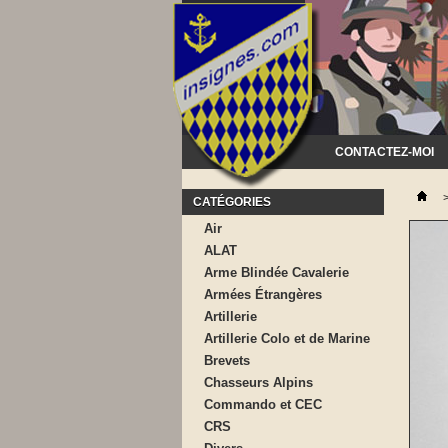
CONTACTEZ-MOI
CATÉGORIES
Air
ALAT
Arme Blindée Cavalerie
Armées Étrangères
Artillerie
Artillerie Colo et de Marine
Brevets
Chasseurs Alpins
Commando et CEC
CRS