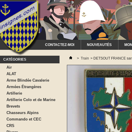
CONTACTEZ-MOI
NOUVEAUTÉS
MON
>
Train
>
DETSOUT FRANCE sar
CATÉGORIES
Air
ALAT
Arme Blindée Cavalerie
Armées Étrangères
Artillerie
Artillerie Colo et de Marine
Brevets
Chasseurs Alpins
Commando et CEC
CRS