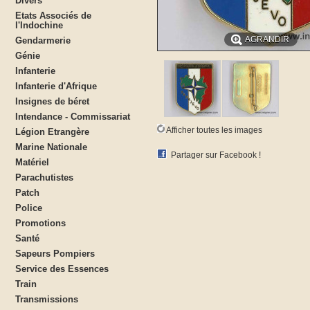
Divers
Etats Associés de
l'Indochine
AGRANDIR
Gendarmerie
Génie
Infanterie
Infanterie d'Afrique
Insignes de béret
Intendance - Commissariat
Afficher toutes les images
Légion Etrangère
Marine Nationale
Partager sur Facebook !
Matériel
Parachutistes
Patch
Police
Promotions
Santé
Sapeurs Pompiers
Service des Essences
Train
Transmissions