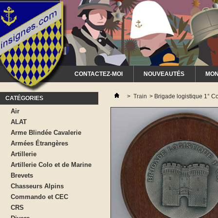
CONTACTEZ-MOI
NOUVEAUTÉS
MON
>
Train
>
Brigade logistique 1° 
CATÉGORIES
Air
ALAT
Arme Blindée Cavalerie
Armées Étrangères
Artillerie
Artillerie Colo et de Marine
Brevets
Chasseurs Alpins
Commando et CEC
CRS