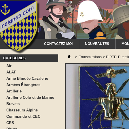
CONTACTEZ-MOI
NOUVEAUTÉS
MON
>
Transmissions
>
DIRTEI Directi
CATÉGORIES
Air
ALAT
Arme Blindée Cavalerie
Armées Étrangères
Artillerie
Artillerie Colo et de Marine
Brevets
Chasseurs Alpins
Commando et CEC
CRS