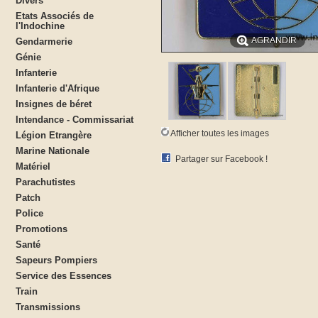
Divers
Etats Associés de
l'Indochine
AGRANDIR
Gendarmerie
Génie
Infanterie
Infanterie d'Afrique
Insignes de béret
Intendance - Commissariat
Afficher toutes les images
Légion Etrangère
Marine Nationale
Partager sur Facebook !
Matériel
Parachutistes
Patch
Police
Promotions
Santé
Sapeurs Pompiers
Service des Essences
Train
Transmissions