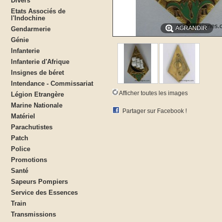
Divers
Etats Associés de
l'Indochine
AGRANDIR
Gendarmerie
Génie
Infanterie
Infanterie d'Afrique
Insignes de béret
Intendance - Commissariat
Afficher toutes les images
Légion Etrangère
Marine Nationale
Partager sur Facebook !
Matériel
Parachutistes
Patch
Police
Promotions
Santé
Sapeurs Pompiers
Service des Essences
Train
Transmissions