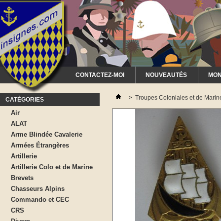
CONTACTEZ-MOI
NOUVEAUTÉS
MON
>
Troupes Coloniales et de Marin
CATÉGORIES
Air
ALAT
Arme Blindée Cavalerie
Armées Étrangères
Artillerie
Artillerie Colo et de Marine
Brevets
Chasseurs Alpins
Commando et CEC
CRS