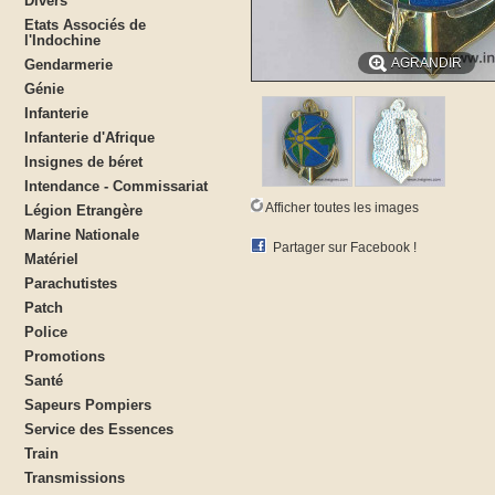
Divers
Etats Associés de
l'Indochine
AGRANDIR
Gendarmerie
Génie
Infanterie
Infanterie d'Afrique
Insignes de béret
Intendance - Commissariat
Afficher toutes les images
Légion Etrangère
Marine Nationale
Partager sur Facebook !
Matériel
Parachutistes
Patch
Police
Promotions
Santé
Sapeurs Pompiers
Service des Essences
Train
Transmissions