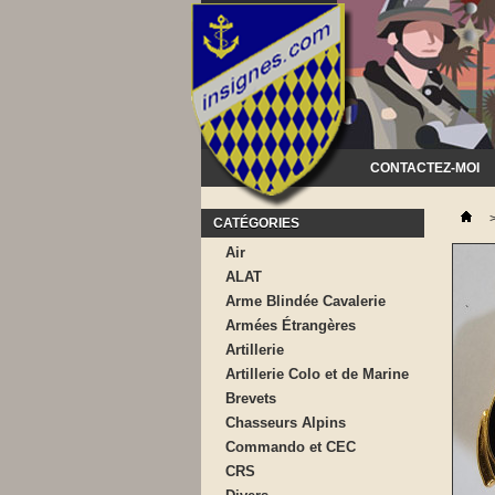
CONTACTEZ-MOI
CATÉGORIES
Air
ALAT
Arme Blindée Cavalerie
Armées Étrangères
Artillerie
Artillerie Colo et de Marine
Brevets
Chasseurs Alpins
Commando et CEC
CRS