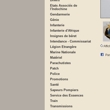
Divers
Etats Associés de
l'Indochine
Gendarmerie
Génie
Infanterie
Infanterie d'Afrique
Insignes de béret
Intendance - Commissariat
Affi
Légion Etrangère
Marine Nationale
Par
Matériel
Parachutistes
Patch
Police
Promotions
Santé
Sapeurs Pompiers
Service des Essences
Train
Transmissions