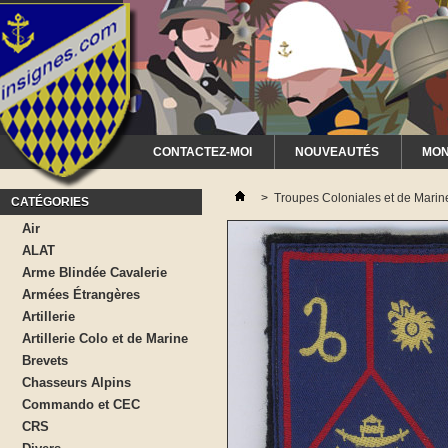
CONTACTEZ-MOI
NOUVEAUTÉS
MON
>
Troupes Coloniales et de Marin
CATÉGORIES
Air
ALAT
Arme Blindée Cavalerie
Armées Étrangères
Artillerie
Artillerie Colo et de Marine
Brevets
Chasseurs Alpins
Commando et CEC
CRS