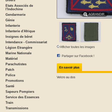
Divers
Etats Associés de
l'Indochine
AGRANDIR
Gendarmerie
Génie
Infanterie
Infanterie d'Afrique
Insignes de béret
Intendance - Commissariat
Afficher toutes les images
Légion Etrangère
Marine Nationale
Partager sur Facebook !
Matériel
Parachutistes
En savoir plus
Patch
Police
Velcro au dos
Promotions
Santé
Sapeurs Pompiers
Service des Essences
Train
Transmissions