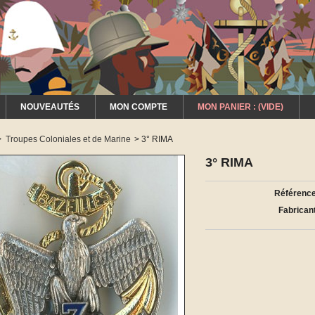
NOUVEAUTÉS
MON COMPTE
MON PANIER :
(VIDE)
>
Troupes Coloniales et de Marine
>
3° RIMA
3° RIMA
Référence
Fabricant