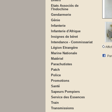
Divers
Etats Associés de
l'Indochine
Gendarmerie
Génie
Infanterie
Infanterie d'Afrique
Insignes de béret
Intendance - Commissariat
Affi
Légion Etrangère
Marine Nationale
Par
Matériel
Parachutistes
Patch
Police
Promotions
Santé
Sapeurs Pompiers
Service des Essences
Train
Transmissions