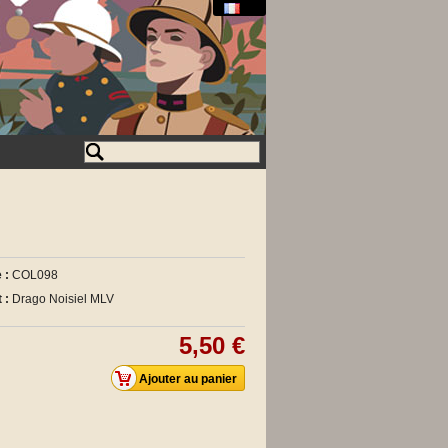
 :
COL098
 :
Drago Noisiel MLV
5,50 €