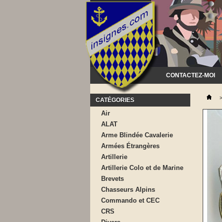
CONTACTEZ-MOI
CATÉGORIES
Air
ALAT
Arme Blindée Cavalerie
Armées Étrangères
Artillerie
Artillerie Colo et de Marine
Brevets
Chasseurs Alpins
Commando et CEC
CRS