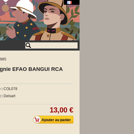
1985
agnie EFAO BANGUI RCA
 :
COL078
 :
Delsart
13,00 €