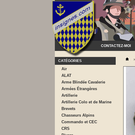
CONTACTEZ-MOI
CATÉGORIES
Air
ALAT
Arme Blindée Cavalerie
Armées Étrangères
Artillerie
Artillerie Colo et de Marine
Brevets
Chasseurs Alpins
Commando et CEC
CRS