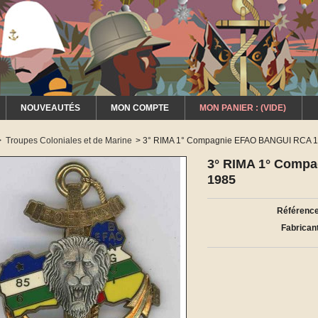
NOUVEAUTÉS
MON COMPTE
MON PANIER :
(VIDE)
>
Troupes Coloniales et de Marine
>
3° RIMA 1° Compagnie EFAO BANGUI RCA 
3° RIMA 1° Comp
1985
Référence
Fabricant