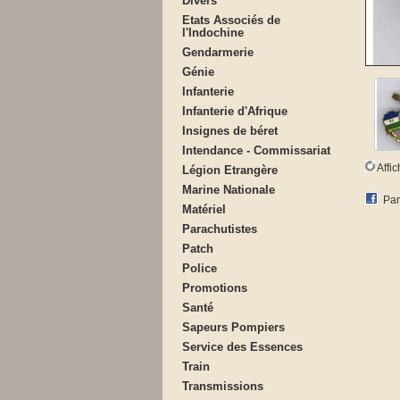
Divers
Etats Associés de
l'Indochine
Gendarmerie
Génie
Infanterie
Infanterie d'Afrique
Insignes de béret
Intendance - Commissariat
Affi
Légion Etrangère
Marine Nationale
Par
Matériel
Parachutistes
Patch
Police
Promotions
Santé
Sapeurs Pompiers
Service des Essences
Train
Transmissions