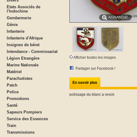
Divers
Etats Associés de
l'Indochine
AGRANDIR
Gendarmerie
Génie
Infanterie
Infanterie d'Afrique
Insignes de béret
Intendance - Commissariat
Afficher toutes les images
Légion Etrangère
Marine Nationale
Partager sur Facebook !
Matériel
Parachutistes
En savoir plus
Patch
Police
polissage du blanc a revoir.
Promotions
Santé
Sapeurs Pompiers
Service des Essences
Train
Transmissions