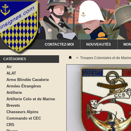
CONTACTEZ-MOI
NOUVEAUTÉS
MON
>
Troupes Coloniales et de Marin
CATÉGORIES
Air
ALAT
Arme Blindée Cavalerie
Armées Étrangères
Artillerie
Artillerie Colo et de Marine
Brevets
Chasseurs Alpins
Commando et CEC
CRS