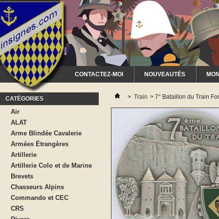
CONTACTEZ-MOI
NOUVEAUTÉS
MON
>
Train
>
7° Bataillon du Train F
CATÉGORIES
Air
ALAT
Arme Blindée Cavalerie
Armées Étrangères
Artillerie
Artillerie Colo et de Marine
Brevets
Chasseurs Alpins
Commando et CEC
CRS