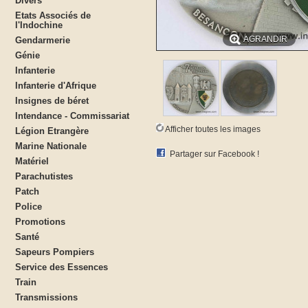
Divers
Etats Associés de
l'Indochine
AGRANDIR
Gendarmerie
Génie
Infanterie
Infanterie d'Afrique
Insignes de béret
Intendance - Commissariat
Afficher toutes les images
Légion Etrangère
Marine Nationale
Partager sur Facebook !
Matériel
Parachutistes
Patch
Police
Promotions
Santé
Sapeurs Pompiers
Service des Essences
Train
Transmissions